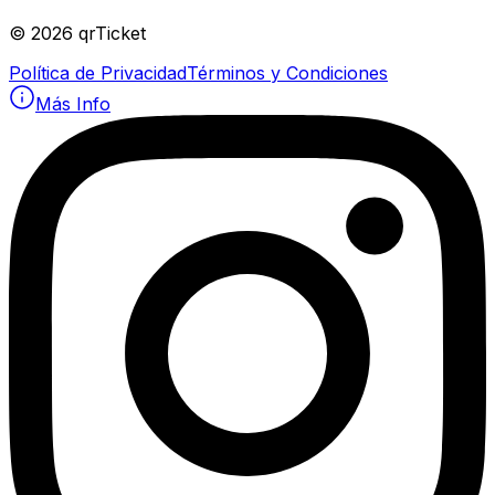
©
2026
qrTicket
Política de Privacidad
Términos y Condiciones
Más Info