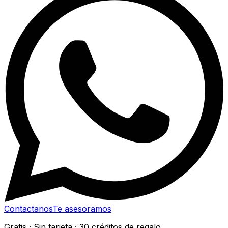
Contactanos
Te asesoramos
Gratis · Sin tarjeta · 30 créditos de regalo