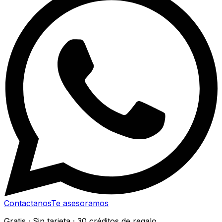
Contactanos
Te asesoramos
Gratis · Sin tarjeta · 30 créditos de regalo