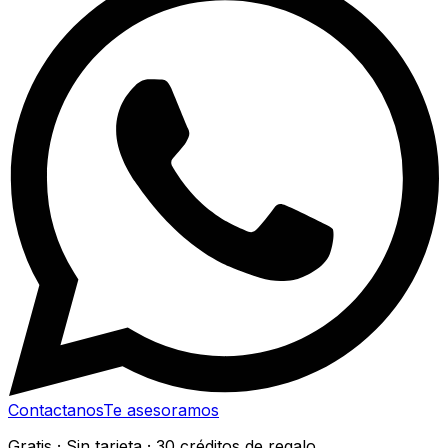
Contactanos
Te asesoramos
Gratis · Sin tarjeta · 30 créditos de regalo