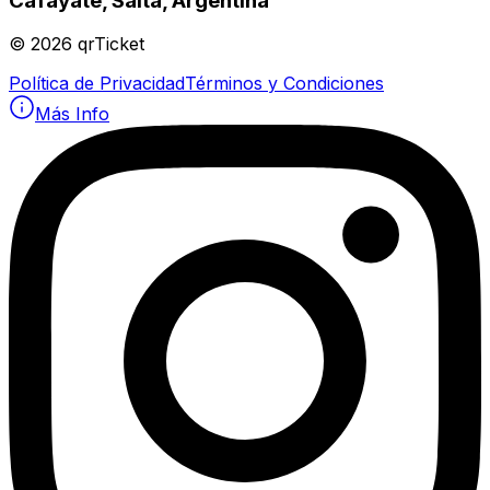
Cafayate, Salta, Argentina
©
2026
qrTicket
Política de Privacidad
Términos y Condiciones
Más Info