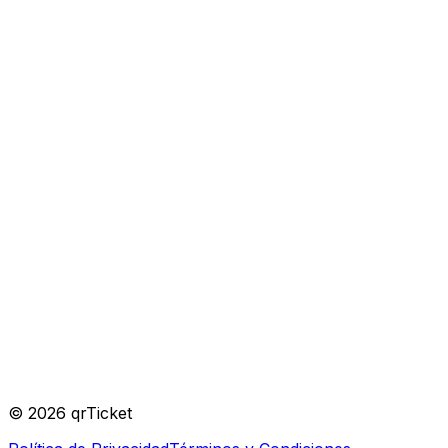
Organizador
©
2026
qrTicket