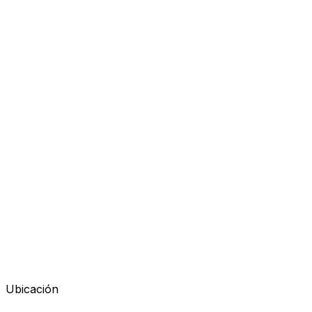
Flying Monks
Organizador
Ubicación