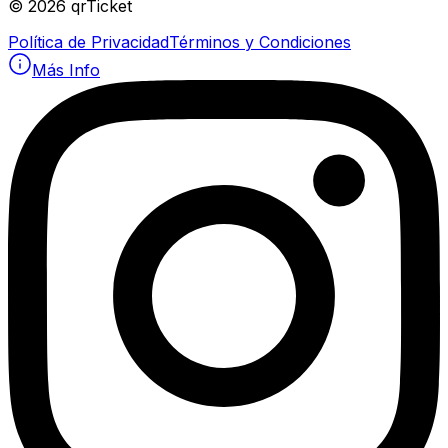
©
2026
qrTicket
Política de Privacidad
Términos y Condiciones
Más Info