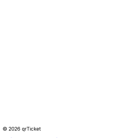
Evento privado
Organizador
©
2026
qrTicket